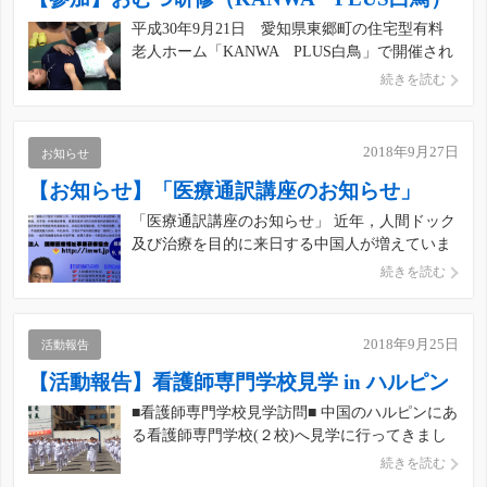
平成30年9月21日 愛知県東郷町の住宅型有料
老人ホーム「KANWA PLUS白鳥」で開催され
た“おむつ研修”に当協会の会員全員で参加しま
続きを読む
した。 講師は，株式会社はいせつ総合研究所
（京都市上京区）むつき庵公認の“おむつフィタ
ー１級”として第一線でご活躍中の日高明子先生
2018年9月27日
お知らせ
により「おむ […]
【お知らせ】「医療通訳講座のお知らせ」
「医療通訳講座のお知らせ」 近年，人間ドック
及び治療を目的に来日する中国人が増えていま
す。 それに対応できる「医療通訳者」の不足問
続きを読む
題が深刻化している状況のなか，この現状を早
急に改善するために，我々，一般社団法人国際
医療福祉事業研修協会は，一昨年前から東京、
2018年9月25日
活動報告
名古屋、大阪、長野、福岡 […]
【活動報告】看護師専門学校見学 in ハルピン
■看護師専門学校見学訪問■ 中国のハルピンにあ
る看護師専門学校(２校)へ見学に行ってきまし
た。各学校とも年間2000人を越える看護師生徒
続きを読む
の卒業実績を持つ専門学校です。 学校では，最