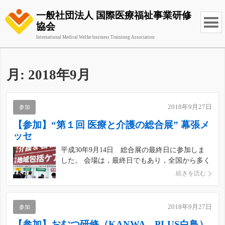
一般社団法人 国際医療福祉事業研修
協会
International Medical Welfar business Traininng Association
月:
2018年9月
2018年9月27日
参加
【参加】“第１回 医療と介護の総合展” 幕張メ
ッセ
平成30年9月14日 総合展の最終日に参加しま
した。 会場は，最終日でもあり，全国から多く
の関係者で賑わっていました。 最新の医療及び
続きを読む
介護に関わる総合展であり新し情報に大きな刺
激にもなりました。協会の業務のひとつでもあ
る「外国人技能実習生」のブースにも寄ってみ
2018年9月27日
参加
ました。 今後の人材 […]
【参加】おむつ研修（KANWA PLUS白鳥）