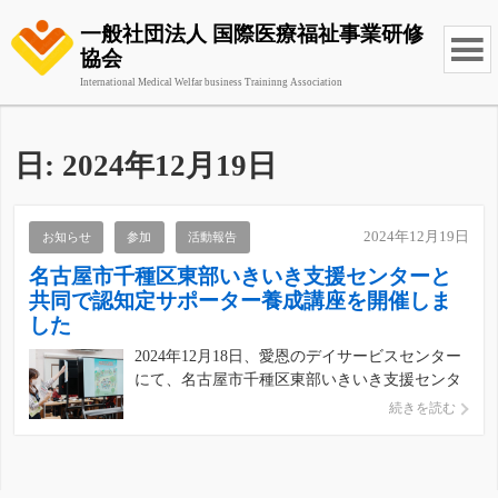
一般社団法人 国際医療福祉事業研修
協会
International Medical Welfar business Traininng Association
日:
2024年12月19日
2024年12月19日
お知らせ
参加
活動報告
名古屋市千種区東部いきいき支援センターと
共同で認知定サポーター養成講座を開催しま
した
2024年12月18日、愛恩のデイサービスセンター
にて、名古屋市千種区東部いきいき支援センタ
ーと共同で認知定サポーター養成講座を開催し
続きを読む
ました。 講座は周辺の多くの住民や認知症の予
防ニーズがある人の人気を集めた。 先生は面
白いスピーチを使ってみんなに内容を理解して
もらいました。 […]